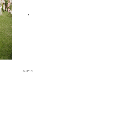
POLI
PRENOTA ORA
I SERVIZI
Ristorante , Eventi e molto altro…
Corte Poli è un ristorante immerso
nel verde con ambienti eleganti
ideali sia per cene intime o informali
sia per eventi di ogni genere e