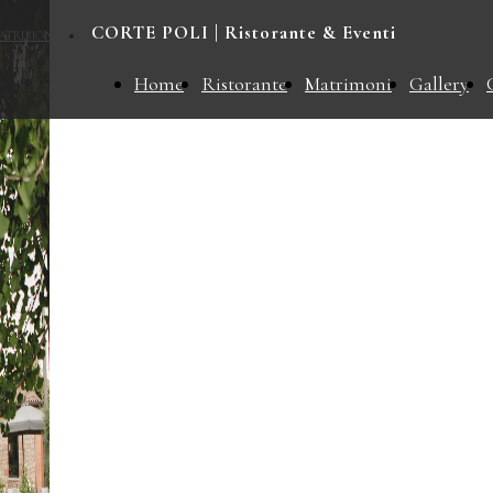
CORTE POLI | Ristorante & Eventi
ATRIMONI
CONTATTI
Home
Ristorante
Matrimoni
Gallery
Eleganza e gusto per ogni occasione
CORT